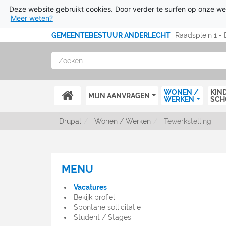
Deze website gebruikt cookies. Door verder te surfen op onze we
Meer weten?
Ga naar hoofdinhoud
GEMEENTEBESTUUR ANDERLECHT
Raadsplein 1 - 
Zoeken
ACCUEIL
WONEN /
KIN
MIJN AANVRAGEN
WERKEN
SCH
Drupal
Wonen / Werken
Tewerkstelling
MENU
MENU
OFFRES
Vacatures
D'EMPLOI
Bekijk profiel
Spontane sollicitatie
Student / Stages