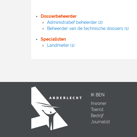
Dossierbeheerder
Administratief beheerder (2)
Beheerder van de technische dossiers (1)
Specialisten
Landmeter (1)
IK BEN
Inwoner
Toerist
Bedrijf
Journalist