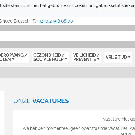
bsite stemt u in met het gebruik van cookies om gebruiksstatistieke
B-1070 Brussel - T:
+32 (0)2 558 08 00
DEROPVANG /
GEZONDHEID /
VEILIGHEID /
VRIJE TIJD
OLEN
SOCIALE HULP
PREVENTIE
ONZE
VACATURES
Vacature niet g
We hebben momenteel geen openstaande vacatures. Aarzel
terug.