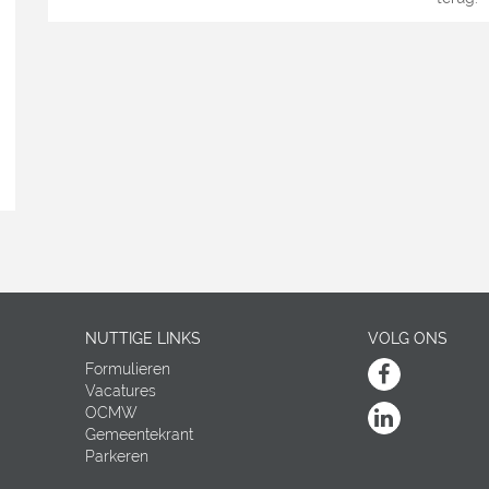
NUTTIGE LINKS
VOLG ONS
Formulieren
Facebook
Vacatures
OCMW
Linkedin
Gemeentekrant
Parkeren