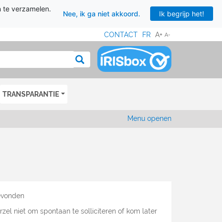
n te verzamelen.
Nee, ik ga niet akkoord.
Ik begrijp het!
CONTACT
FR
A+
A-
MENU
Zoeken
TRANSPARANTIE
Menu openen
evonden
 niet om spontaan te solliciteren of kom later