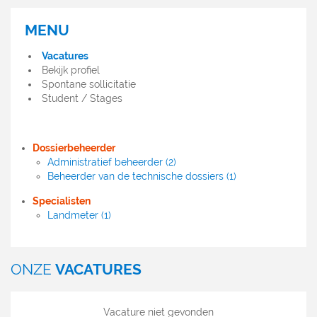
MENU
MENU
OFFRES
Vacatures
D'EMPLOI
Bekijk profiel
Spontane sollicitatie
Student / Stages
Dossierbeheerder
Administratief beheerder (2)
Beheerder van de technische dossiers (1)
Specialisten
Landmeter (1)
ONZE
VACATURES
Vacature niet gevonden