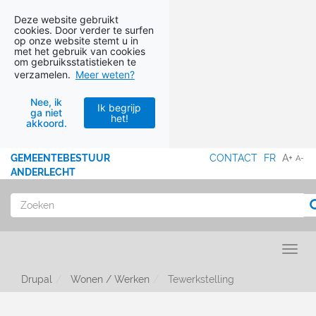
Deze website gebruikt
cookies. Door verder te surfen
op onze website stemt u in
met het gebruik van cookies
om gebruiksstatistieken te
verzamelen.
Meer weten?
Nee, ik
Ik begrijp
ga niet
het!
akkoord.
Ga naar hoofdinhoud
GEMEENTEBESTUUR
CONTACT
FR
A+
A-
MENU
ANDERLECHT
Zoeken
Toggl
Drupal
Wonen / Werken
Tewerkstelling