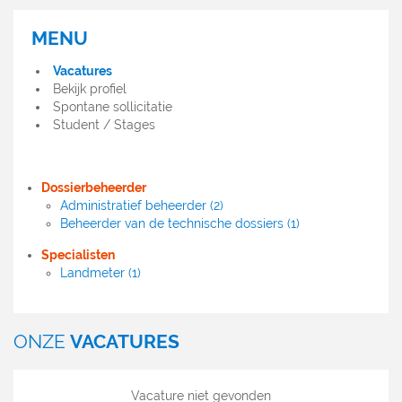
MENU
MENU
OFFRES
Vacatures
D'EMPLOI
Bekijk profiel
Spontane sollicitatie
Student / Stages
Dossierbeheerder
Administratief beheerder (2)
Beheerder van de technische dossiers (1)
Specialisten
Landmeter (1)
ONZE
VACATURES
Vacature niet gevonden