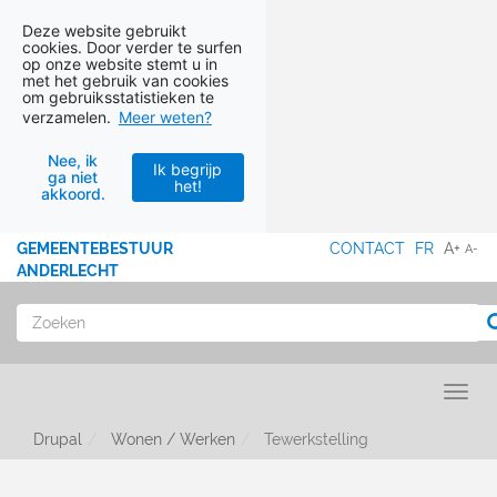
Deze website gebruikt
cookies. Door verder te surfen
op onze website stemt u in
met het gebruik van cookies
om gebruiksstatistieken te
verzamelen.
Meer weten?
Nee, ik
Ik begrijp
ga niet
het!
akkoord.
Ga naar hoofdinhoud
GEMEENTEBESTUUR
CONTACT
FR
A+
A-
MENU
ANDERLECHT
Zoeken
Toggl
Drupal
Wonen / Werken
Tewerkstelling