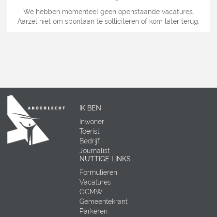
We hebben momenteel geen openstaande vacatures.
Aarzel niet om spontaan te solliciteren of kom later terug.
IK BEN
Inwoner
Toerist
Bedrijf
Journalist
NUTTIGE LINKS
Formulieren
Vacatures
OCMW
Gemeentekrant
Parkeren