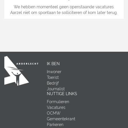
We hebben momenteel geen openstaande vacatures.
Aarzel niet om spontaan te solliciteren of kom later terug.
IK BEN
Inwoner
Toerist
Bedrijf
Journalist
NUTTIGE LINKS
Formulieren
Vacatures
OCMW
Gemeentekrant
Parkeren