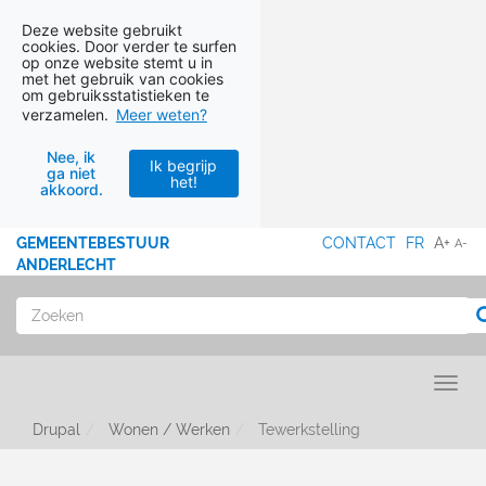
Deze website gebruikt
cookies. Door verder te surfen
op onze website stemt u in
met het gebruik van cookies
om gebruiksstatistieken te
verzamelen.
Meer weten?
Nee, ik
Ik begrijp
ga niet
het!
akkoord.
Ga naar hoofdinhoud
GEMEENTEBESTUUR
CONTACT
FR
A+
A-
MENU
ANDERLECHT
Zoeken
Toggl
Drupal
Wonen / Werken
Tewerkstelling