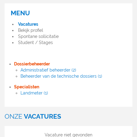
MENU
MENU
OFFRES
Vacatures
D'EMPLOI
Bekijk profiel
Spontane sollicitatie
Student / Stages
Dossierbeheerder
Administratief beheerder (2)
Beheerder van de technische dossiers (1)
Specialisten
Landmeter (1)
ONZE
VACATURES
Vacature niet gevonden