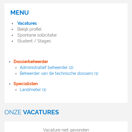
MENU
MENU
OFFRES
Vacatures
D'EMPLOI
Bekijk profiel
Spontane sollicitatie
Student / Stages
Dossierbeheerder
Administratief beheerder (2)
Beheerder van de technische dossiers (1)
Specialisten
Landmeter (1)
ONZE
VACATURES
Vacature niet gevonden