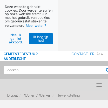
Deze website gebruikt
cookies. Door verder te surfen
op onze website stemt u in
met het gebruik van cookies
om gebruiksstatistieken te
verzamelen.
Meer weten?
Nee, ik
Ik begrijp
ga niet
het!
akkoord.
Ga naar hoofdinhoud
GEMEENTEBESTUUR
CONTACT
FR
A+
A-
MENU
ANDERLECHT
Zoeken
Toggl
Drupal
Wonen / Werken
Tewerkstelling