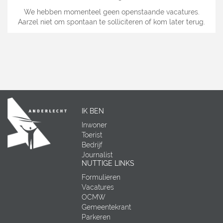
We hebben momenteel geen openstaande vacatures.
Aarzel niet om spontaan te solliciteren of kom later terug.
IK BEN
Inwoner
Toerist
Bedrijf
Journalist
NUTTIGE LINKS
Formulieren
Vacatures
OCMW
Gemeentekrant
Parkeren