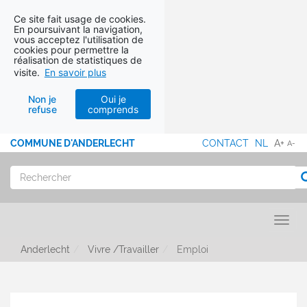
Ce site fait usage de cookies.
En poursuivant la navigation,
vous acceptez l'utilisation de
cookies pour permettre la
réalisation de statistiques de
visite.
En savoir plus
Non je
Oui je
refuse
comprends
Aller au contenu
COMMUNE D'ANDERLECHT
CONTACT
NL
A+
A-
MENU
PIED
Rechercher
R
DE
PAGE
Toggl
Anderlecht
Vivre /Travailler
Emploi