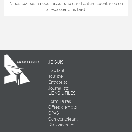
N’hésitez pas à nous laisser une candidature spontanée ou
à repasser plus tard.
JE SUIS
Habitant
Touriste
Entreprise
Journaliste
LIENS UTILES
Formulaires
Offres d'emploi
CPAS
Gemeentekrant
Stationnement