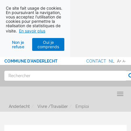
Ce site fait usage de cookies.
En poursuivant la navigation,
vous acceptez l'utilisation de
cookies pour permettre la
réalisation de statistiques de
visite.
En savoir plus
Non je
Oui je
refuse
comprends
Aller au contenu
COMMUNE D'ANDERLECHT
CONTACT
NL
A+
A-
MENU
PIED
Rechercher
R
DE
PAGE
Toggl
Anderlecht
Vivre /Travailler
Emploi