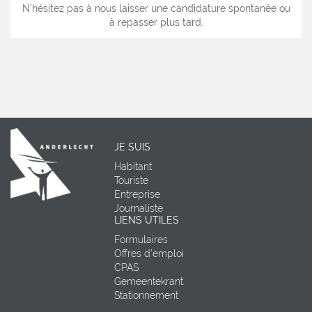
N’hésitez pas à nous laisser une candidature spontanée ou
à repasser plus tard.
JE SUIS
Habitant
Touriste
Entreprise
Journaliste
LIENS UTILES
Formulaires
Offres d'emploi
CPAS
Gemeentekrant
Stationnement