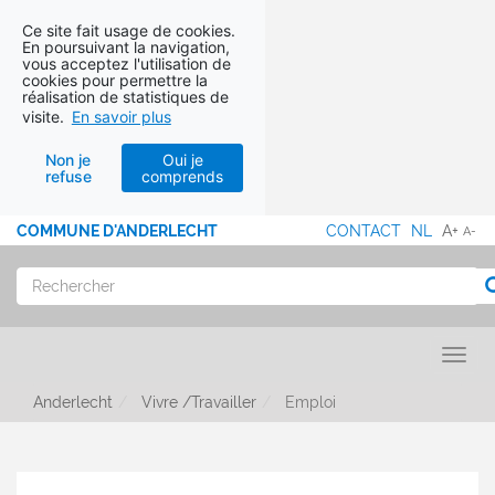
Ce site fait usage de cookies.
En poursuivant la navigation,
vous acceptez l'utilisation de
cookies pour permettre la
réalisation de statistiques de
visite.
En savoir plus
Non je
Oui je
refuse
comprends
Aller au contenu
COMMUNE D'ANDERLECHT
CONTACT
NL
A+
A-
MENU
PIED
Rechercher
R
DE
PAGE
Toggl
Anderlecht
Vivre /Travailler
Emploi