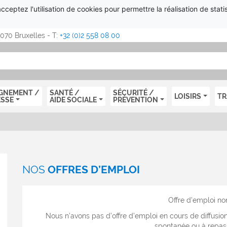
ceptez l'utilisation de cookies pour permettre la réalisation de statis
1070 Bruxelles - T:
+32 (0)2 558 08 00
P
D
P
GNEMENT /
SANTÉ /
SÉCURITÉ /
LOISIRS
TR
ESSE
AIDE SOCIALE
PRÉVENTION
NOS
OFFRES D’EMPLOI
Offre d'emploi no
Nous n’avons pas d’offre d’emploi en cours de diffusio
spontanée ou à repass