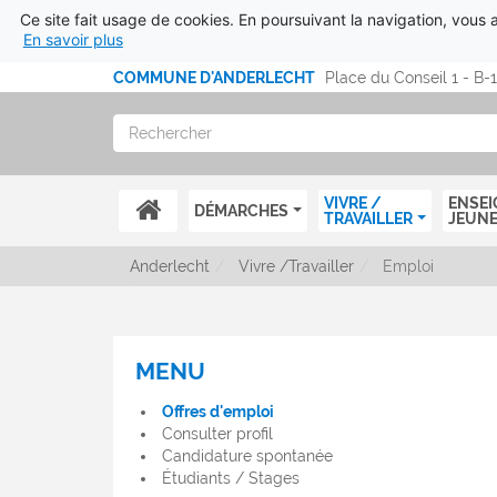
Ce site fait usage de cookies. En poursuivant la navigation, vous ac
En savoir plus
Aller au contenu
COMMUNE D'ANDERLECHT
Place du Conseil 1 - B-
Rechercher
ACCUEIL
VIVRE /
ENSEI
DÉMARCHES
TRAVAILLER
JEUN
Anderlecht
Vivre /Travailler
Emploi
MENU
MENU
OFFRES
Offres d'emploi
D'EMPLOI
Consulter profil
Candidature spontanée
Étudiants / Stages