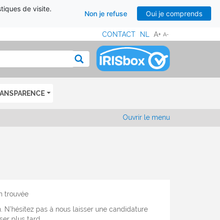
tiques de visite.
Non je refuse
Oui je comprends
CONTACT
NL
A+
A-
MENU
IED
Rechercher
E
AGE
ANSPARENCE
Ouvrir le menu
n trouvée
n. N’hésitez pas à nous laisser une candidature
er plus tard.