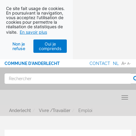
Ce site fait usage de cookies.
En poursuivant la navigation,
vous acceptez l'utilisation de
cookies pour permettre la
réalisation de statistiques de
visite.
En savoir plus
Non je
Oui je
refuse
comprends
Aller au contenu
COMMUNE D'ANDERLECHT
CONTACT
NL
A+
A-
MENU
PIED
Rechercher
R
DE
PAGE
Toggl
Anderlecht
Vivre /Travailler
Emploi