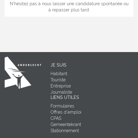
N’hésitez pas à nous laisser une candidature spontanée ou
à repasser plus tard.
JE SUIS
Habitant
Touriste
Entreprise
Journaliste
LIENS UTILES
Formulaires
Offres d'emploi
CPAS
Gemeentekrant
Stationnement